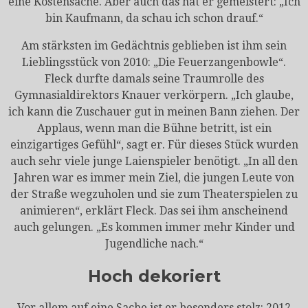
eine Kostensache. Aber auch das hat er gemeistert: „Ich
bin Kaufmann, da schau ich schon drauf.“
Am stärksten im Gedächtnis geblieben ist ihm sein
Lieblingsstück von 2010: „Die Feuerzangenbowle“.
Fleck durfte damals seine Traumrolle des
Gymnasialdirektors Knauer verkörpern. „Ich glaube,
ich kann die Zuschauer gut in meinen Bann ziehen. Der
Applaus, wenn man die Bühne betritt, ist ein
einzigartiges Gefühl“, sagt er. Für dieses Stück wurden
auch sehr viele junge Laienspieler benötigt. „In all den
Jahren war es immer mein Ziel, die jungen Leute von
der Straße wegzuholen und sie zum Theaterspielen zu
animieren“, erklärt Fleck. Das sei ihm anscheinend
auch gelungen. „Es kommen immer mehr Kinder und
Jugendliche nach.“
Hoch dekoriert
Vor allem auf eine Sache ist er besonders stolz: 2012