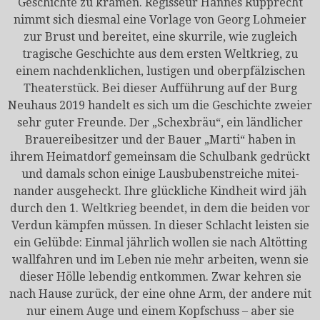
Geschichte zu kramen. Regisseur Hannes Rupprecht
nimmt sich diesmal eine Vorlage von Georg Lohmeier
zur Brust und bereitet, eine skurrile, wie zugleich
tragische Geschichte aus dem ersten Weltkrieg, zu
einem nachdenklichen, lustigen und oberpfälzischen
Theater­stück. Bei dieser Aufführung auf der Burg
Neuhaus 2019 han­delt es sich um die Geschichte zweier
sehr guter Freunde. Der „Schexbräu“, ein ländlicher
Brauereibesitzer und der Bauer „Marti“ haben in
ihrem Heimatdorf gemeinsam die Schulbank gedrückt
und damals schon einige Lausbubenstreiche mitei­
nander ausgeheckt. Ihre glückliche Kindheit wird jäh
durch den 1. Weltkrieg beendet, in dem die beiden vor
Verdun kämpfen müssen. In dieser Schlacht leisten sie
ein Gelübde: Einmal jährlich wollen sie nach Altötting
wallfahren und im Leben nie mehr arbeiten, wenn sie
dieser Hölle lebendig ent­kommen. Zwar kehren sie
nach Hause zurück, der eine ohne Arm, der andere mit
nur einem Auge und einem Kopfschuss – aber sie