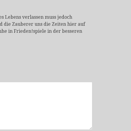
es Lebens verlassen muss jedoch
 die Zauberer uns die Zeiten hier auf
he in Frieden!spiele in der besseren