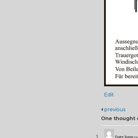
Edit
previous
One thought 
Datz hans
sa