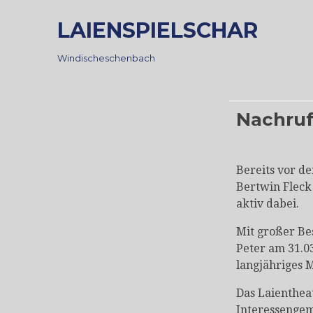
Skip
LAIENSPIELSCHAR
to
content
Windischeschenbach
Nachruf
Bereits vor d
Bertwin Fleck
aktiv dabei.
Mit großer Be
Peter am 31.03
langjähriges M
Das Laientheat
Interessengem