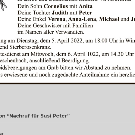
on “
Nachruf für Susi Peter
”
gt: