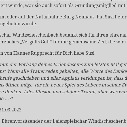
rt wurde, war sie auch sofort als Gründungsmitglied mit
im oder auf der Naturbühne Burg Neuhaus, hat Susi Peter 
angeboten wurde.
lschar Windischeschenbach bedankt sich für ihren ehrena
erzliches „Vergelts Gott“ für die gemeinsame Zeit, die wir
n von Hannes Rupprecht für Dich liebe Susi:
 nun der Vorhang deines Erdendaseins zum letzten Mal gefa
ns: Wenn alle Trauerreden gehalten, alle Worte des Danke
rufe geschrieben und aller Applaus verklungen ist, dass d
s öffnen möge, für ein neues Spiel des Lebens in seiner Ewi
re denken: Alles Illusion und schöner Traum, aber was w
ie….?!
31.03.2022
, Ehrenvorsitzender der Laienspielschar Windischeschen