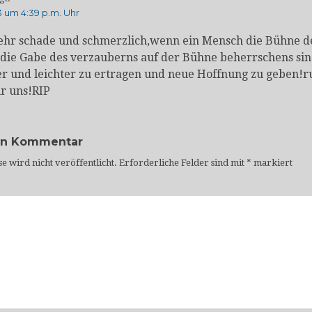
 um 4:39 p.m. Uhr
sehr schade und schmerzlich,wenn ein Mensch die Bühne d
die Gabe des verzauberns auf der Bühne beherrschens sind
er und leichter zu ertragen und neue Hoffnung zu geben!ru
ür uns!RIP
en Kommentar
e wird nicht veröffentlicht.
Erforderliche Felder sind mit
*
markiert