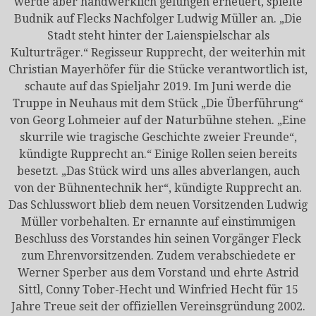
werde aber handwerklich gelungen erneuert, spielte
Budnik auf Flecks Nachfolger Ludwig Müller an. „Die
Stadt steht hinter der Laienspielschar als
Kulturträger.“ Regisseur Rupprecht, der weiterhin mit
Christian Mayerhöfer für die Stücke verantwortlich ist,
schaute auf das Spieljahr 2019. Im Juni werde die
Truppe in Neuhaus mit dem Stück „Die Überführung“
von Georg Lohmeier auf der Naturbühne stehen. „Eine
skurrile wie tragische Geschichte zweier Freunde“,
kündigte Rupprecht an.“ Einige Rollen seien bereits
besetzt. „Das Stück wird uns alles abverlangen, auch
von der Bühnentechnik her“, kündigte Rupprecht an.
Das Schlusswort blieb dem neuen Vorsitzenden Ludwig
Müller vorbehalten. Er ernannte auf einstimmigen
Beschluss des Vorstandes hin seinen Vorgänger Fleck
zum Ehrenvorsitzenden. Zudem verabschiedete er
Werner Sperber aus dem Vorstand und ehrte Astrid
Sittl, Conny Tober-Hecht und Winfried Hecht für 15
Jahre Treue seit der offiziellen Vereinsgründung 2002.