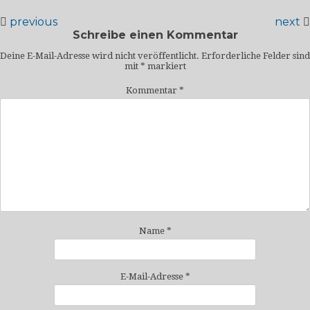
previous
next
Schreibe einen Kommentar
Deine E-Mail-Adresse wird nicht veröffentlicht.
Erforderliche Felder sind
mit
*
markiert
Kommentar
*
Name
*
E-Mail-Adresse
*