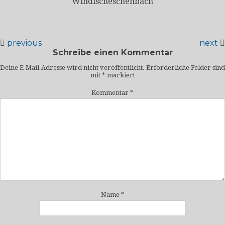
Windischeschenbach
previous
next
Schreibe einen Kommentar
Deine E-Mail-Adresse wird nicht veröffentlicht.
Erforderliche Felder sind
mit
*
markiert
Kommentar
*
Name
*