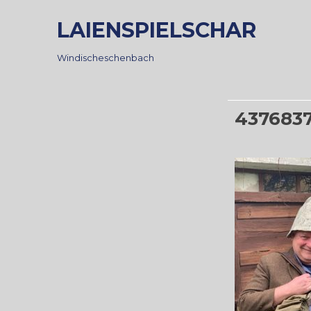
Skip
LAIENSPIELSCHAR
to
content
Windischeschenbach
437683