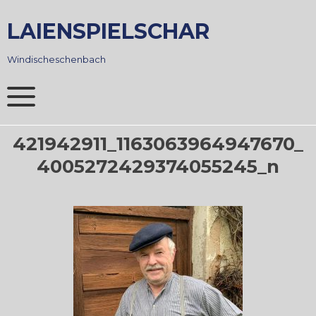
Skip
to
LAIENSPIELSCHAR
content
Windischeschenbach
421942911_1163063964947670_
4005272429374055245_n