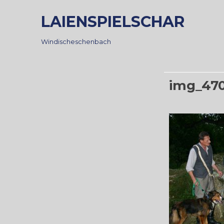
Skip
LAIENSPIELSCHAR
to
content
Windischeschenbach
img_47