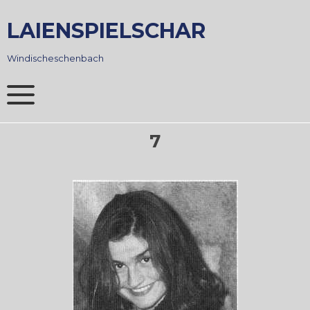
Skip
to
LAIENSPIELSCHAR
content
Windischeschenbach
7