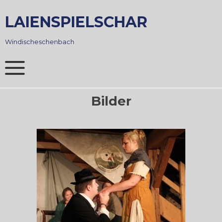
Skip
to
LAIENSPIELSCHAR
content
Windischeschenbach
Bilder