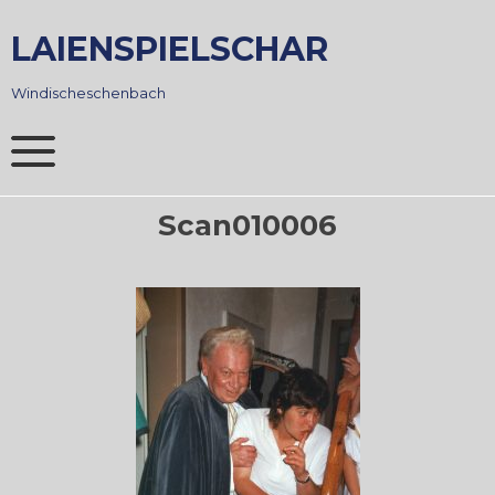
Skip
to
LAIENSPIELSCHAR
content
Windischeschenbach
Scan010006