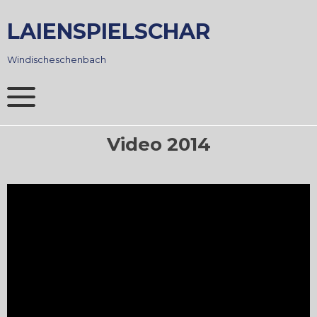
Skip
to
LAIENSPIELSCHAR
content
Windischeschenbach
Video 2014