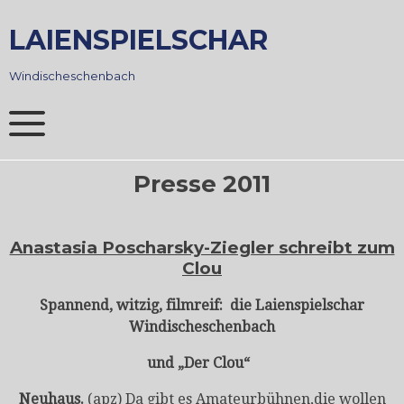
Skip
to
LAIENSPIELSCHAR
content
Windischeschenbach
Presse 2011
Anastasia Poscharsky-Ziegler schreibt zum
Clou
Spannend, witzig, filmreif: die Laienspielschar
Windischeschenbach
und „Der Clou“
Neuhaus.
(apz) Da gibt es Amateurbühnen,die wollen