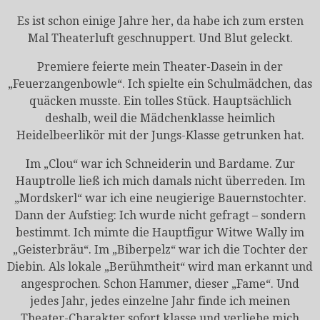
Es ist schon einige Jahre her, da habe ich zum ersten
Mal Theaterluft geschnuppert. Und Blut geleckt.
Premiere feierte mein Theater-Dasein in der
„Feuerzangenbowle“. Ich spielte ein Schulmädchen, das
quäcken musste. Ein tolles Stück. Hauptsächlich
deshalb, weil die Mädchenklasse heimlich
Heidelbeerlikör mit der Jungs-Klasse getrunken hat.
Im „Clou“ war ich Schneiderin und Bardame. Zur
Hauptrolle ließ ich mich damals nicht überreden. Im
„Mordskerl“ war ich eine neugierige Bauernstochter.
Dann der Aufstieg: Ich wurde nicht gefragt – sondern
bestimmt. Ich mimte die Hauptfigur Witwe Wally im
„Geisterbräu“. Im „Biberpelz“ war ich die Tochter der
Diebin. Als lokale „Berühmtheit“ wird man erkannt und
angesprochen. Schon Hammer, dieser „Fame“. Und
jedes Jahr, jedes einzelne Jahr finde ich meinen
Theater-Charakter sofort klasse und verliebe mich