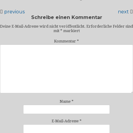
previous
next
Schreibe einen Kommentar
Deine E-Mail-Adresse wird nicht veröffentlicht.
Erforderliche Felder sind
mit
*
markiert
Kommentar
*
Name
*
E-Mail-Adresse
*