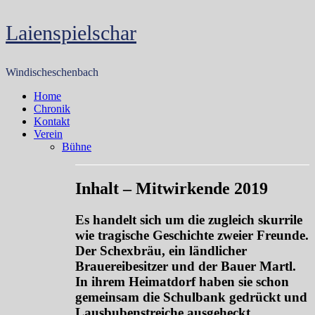
Skip
Laienspielschar
to
content
Windischeschenbach
Home
Chronik
Kontakt
Verein
Bühne
Inhalt – Mitwirkende 2019
Es handelt sich um die zugleich skurrile
wie tragische Geschichte zweier Freunde.
Der Schexbräu, ein ländlicher
Brauereibesitzer und der Bauer Martl.
In ihrem Heimatdorf haben sie schon
gemeinsam die Schulbank gedrückt und
Lausbubenstreiche ausgeheckt.