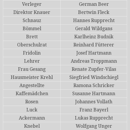
Verleger
German Beer
Direktor Knauer
Bertwin Fleck
Schnauz
Hannes Rupprecht
Bömmel
Gerald Wildgans
Brett
Karlheinz Budnik
Oberschulrat
Reinhard Fütterer
Fridolin
Josef Hartmann
Lehrer
Andreas Troppmann
Frau Gesang
Renate Zupfer-Vilas
Hausmeister Krehl
Siegfried Windschiegl
Angestellte
Ramona Schricker
Kaffemädchen
Susanne Hartmann
Rosen
Johannes Vollath
Luck
Franz Bayerl
Ackermann
Lukas Rupprecht
Knebel
Wolfgang Unger