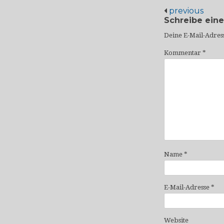
previous
Schreibe ein
Deine E-Mail-Adress
Kommentar
*
Name
*
E-Mail-Adresse
*
Website