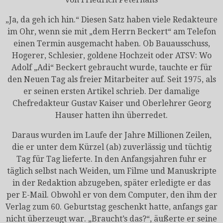
„Ja, da geh ich hin.“ Diesen Satz haben viele Redakteure
im Ohr, wenn sie mit „dem Herrn Beckert“ am Telefon
einen Termin ausgemacht haben. Ob Bauausschuss,
Hogerer, Schlesier, goldene Hochzeit oder ATSV: Wo
Adolf „Adi“ Beckert gebraucht wurde, tauchte er für
den Neuen Tag als freier Mitarbeiter auf. Seit 1975, als
er seinen ersten Artikel schrieb. Der damalige
Chefredakteur Gustav Kaiser und Oberlehrer Georg
Hauser hatten ihn überredet.
Daraus wurden im Laufe der Jahre Millionen Zeilen,
die er unter dem Kürzel (ab) zuverlässig und tüchtig
Tag für Tag lieferte. In den Anfangsjahren fuhr er
täglich selbst nach Weiden, um Filme und Manuskripte
in der Redaktion abzugeben, später erledigte er das
per E-Mail. Obwohl er von dem Computer, den ihm der
Verlag zum 60. Geburtstag geschenkt hatte, anfangs gar
nicht überzeugt war. „Braucht’s das?“, äußerte er seine