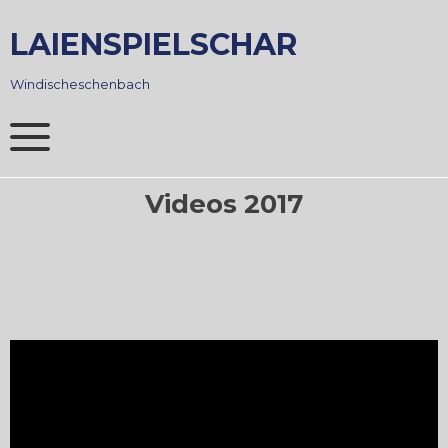
Skip
to
LAIENSPIELSCHAR
content
Windischeschenbach
Videos 2017